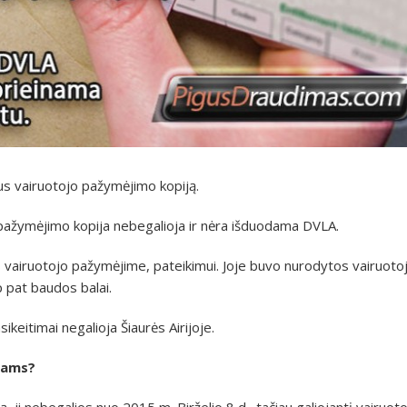
nus vairuotojo pažymėjimo kopiją.
 pažymėjimo kopija nebegalioja ir nėra išduodama DVLA.
 vairuotojo pažymėjime, pateikimui. Joje buvo nurodytos vairuoto
 pat baudos balai.
keitimai negalioja Šiaurės Airijoje.
jams?
, ji nebegalios nuo 2015 m. Birželio 8 d., tačiau galiojantį vairuot