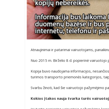
Atnaujinimai ir patarimai vairuotojams, panaiki
Nuo 2015 m. Birželio 8 d. popierinė vairuotojo
Kopija buvo naudojama informacijos, nesančios
turimos transporto priemonės kategorijos, taip
Svarbu žinoti, kad šie vairuotojo pažymėjimo pasi
Kokios įtakos nauja tvarka turės vairuoto
Jei turite popierinę vairuotojo pažymėjimo kopiją