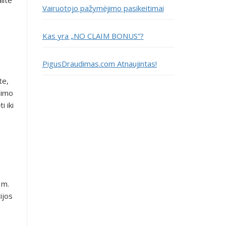
Vairuotojo pažymėjimo pasikeitimai
Kas yra „NO CLAIM BONUS”?
PigusDraudimas.com Atnaujintas!
te,
jimo
i iki
 m.
ijos