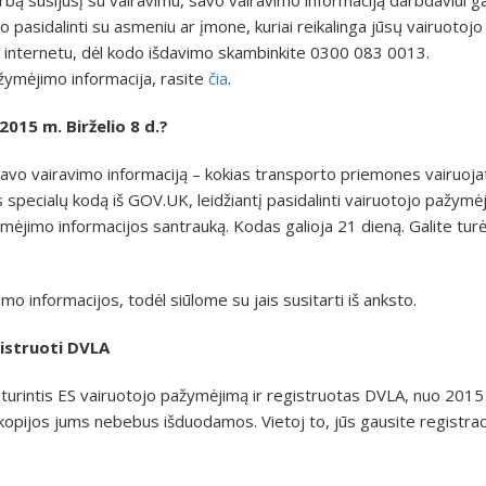
uo pasidalinti su asmeniu ar įmone, kuriai reikalinga jūsų vairuotojo
ti internetu, dėl kodo išdavimo skambinkite 0300 083 0013.
žymėjimo informacija, rasite
čia
.
2015 m. Birželio 8 d.?
avo vairavimo informaciją – kokias transporto priemones vairuoja
s specialų kodą iš GOV.UK, leidžiantį pasidalinti vairuotojo pažymė
mėjimo informacijos santrauką. Kodas galioja 21 dieną. Galite turėt
mo informacijos, todėl siūlome su jais susitarti iš anksto.
gistruoti DVLA
 turintis ES vairuotojo pažymėjimą ir registruotas DVLA, nuo 2015
 kopijos jums nebebus išduodamos. Vietoj to, jūs gausite registrac