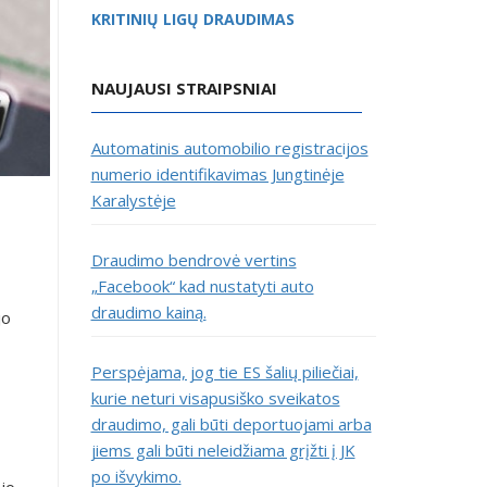
KRITINIŲ LIGŲ DRAUDIMAS
NAUJAUSI STRAIPSNIAI
Automatinis automobilio registracijos
numerio identifikavimas Jungtinėje
Karalystėje
Draudimo bendrovė vertins
„Facebook“ kad nustatyti auto
draudimo kainą.
jo
Perspėjama, jog tie ES šalių piliečiai,
kurie neturi visapusiško sveikatos
draudimo, gali būti deportuojami arba
jiems gali būti neleidžiama grįžti į JK
po išvykimo.
ojo