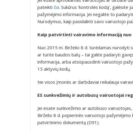
pateikti
čia
. Sukūrus ‘kontrolės kodą’, galėsite j
pažymėjimo informacija. Jei negalite to padary
Nurodymus, kaip pasidalinti savo vairuotojo pa
Kaip patvirtinti vairavimo informaciją nuo 
Nuo 2015 m. Birželio 8 d. turėdamas nurodyti s
ar turite baudos balų – tai galite padaryti gavę
informacija, arba atsispausdinti vairuotojo pažy
15 aktyvių kodų.
Ne visos įmonės ar darbdaviai reikalauja vairavi
ES sunkvežimių ir autobusų vairuotojai re
Jei esate sunkvežimio ar autobuso vairuotojas,
Birželio 8 d. popierinės vairuotojo pažymėjimo
patvirtinimo dokumentą (D91).