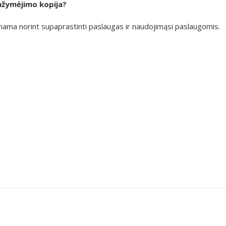
ažymėjimo kopija?
nama norint supaprastinti paslaugas ir naudojimąsi paslaugomis.