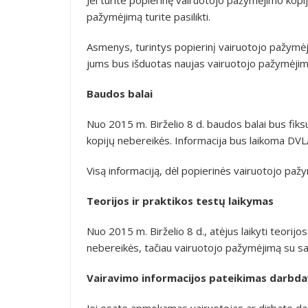
pažymėjimą turite pasilikti.
Asmenys, turintys popierinį vairuotojo pažymėjim
jums bus išduotas naujas vairuotojo pažymėjim
Baudos balai
Nuo 2015 m. Birželio 8 d. baudos balai bus fiks
kopijų nebereikės. Informacija bus laikoma D
Visą informaciją, dėl popierinės vairuotojo paž
Teorijos ir praktikos testų laikymas
Nuo 2015 m. Birželio 8 d., atėjus laikyti teorij
nebereikės, tačiau vairuotojo pažymėjimą su sav
Vairavimo informacijos pateikimas darbda
Jei esate apmokamas vairuotojas ar dirbate darb