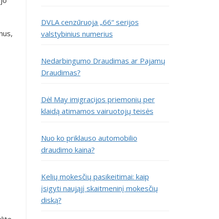
DVLA cenzūruoja „66“ serijos
nus,
valstybinius numerius
Nedarbingumo Draudimas ar Pajamų
Draudimas?
Dėl May imigracijos priemonių per
klaidą atimamos vairuotojų teisės
Nuo ko priklauso automobilio
draudimo kaina?
Kelių mokesčių pasikeitimai: kaip
įsigyti naująjį skaitmeninį mokesčių
diską?
lite