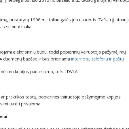
ą, pristatytą 1998 m., toliau galės juo naudotis. Tačiau jį atnauji
as su nuotrauka.
uojami elektroniniu būdu, todėl popierinių vairuotojo pažymėjimų
VLA duomenų bazėse ir bus prieinama
internetu
,
telefonu ir paštu
.
ymėjimo kopijos panaikinimo, teikia DVLA.
os ar praktikos testų, popierinės vairuotojo pažymėjimo kopijos
imi turėti privaloma.
viui
ą susijusį su vairavimu, savo vairavimo informaciją darbdaviui ga