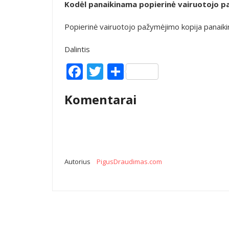
Kodėl panaikinama popierinė vairuotojo p
Popierinė vairuotojo pažymėjimo kopija panaiki
Dalintis
Facebook
Twitter
Share
Komentarai
Autorius
PigusDraudimas.com