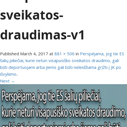
sveikatos-
draudimas-v1
Published
March 4, 2017
at
881 × 506
in
Perspėjama, jog tie ES
šalių piliečiai, kurie neturi visapusiško sveikatos draudimo, gali
būti deportuojami arba jiems gali būti neleidžiama grįžti į JK po
išvykimo.
.
Next →