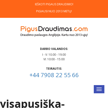
IEŠKOTI PIGAUS DRAUDIMO!
PIGIAUSI NUO 2013 METŲ!
DARBO VALANDOS:
I - V: 10.00 - 19.00
VI: 10:00 - 15:00
TEIRAUTIS:
+44 7908 22 55 66
Navig
visapusiška-